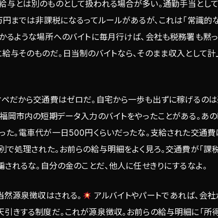
給与とは別のものとして扱われる場合が多い。通勤手当として
万円までは非課税になるってルールがあるが、これは「常識的
かかるような場所へのバイトに毎月行けば、会社も税務署も黙っ
に給与そのものだ。日当制のバイトなら、そのまま収入として計
オペだから交通費はゼロだ。自宅から一歩も出ずに稼げるのは楽
福岡市内の短期データ入力のバイトをやったことがある。あの時
った。電車代が一日500円くらいだったな。支給された交通
別で処理された。お前らの給与明細をよく見ろ。交通費が「課
騙されるな。自分の金のことだ、他人に任せきりにするなよ。
当然源泉徴収はされる。
アルバイトやパートであれば、会社
天引きする制度だ。これが源泉徴収。お前らの給与明細に「所