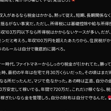
の疑問を、俺がぶち壊してやる。覚悟しろ。
収入があるなら税金はかかる。黙って従え。短期、長期関係な
は揺るがない事実だ。ただし、所得税には基礎控除や給与所得
年収103万円以下なら所得税はかからないケースが多い。だが
ンだと考えろ。年収100万円を超えたあたりから、住民税が
体のルールは自分で徹底的に調べろ。
ー時代、ファイトマネーからしっかり税金が引かれてた。勝っ
た時、最初の半年は在宅で月30万くらいだった。その頃はま
になる所だったんだ。マジで危なかった。あの時は正直、自分の
0万安定して稼いでる。年間で720万だ。これだけ稼ぐなら、
も稼ぎたいなら金を管理しろ。自分の財布は自分で守るんだ。