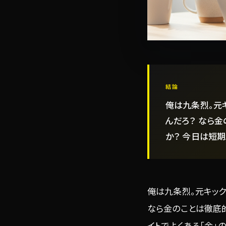
結論
俺は九条烈。元
んだろ？ なら
か？ 今日は短期
俺は九条烈。元キック
なら金のことは徹底