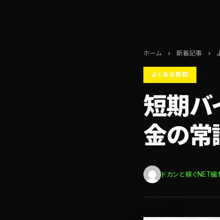
ホーム
›
新着記事
›
よくある質問
短期バ
金の常
ドカンと稼ぐNET編