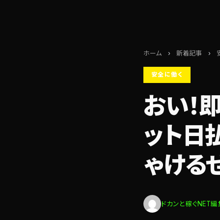
ホーム
›
新着記事
›
安全に働く
おい！
ット日
ゃける
ドカンと稼ぐNET編