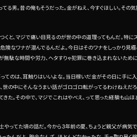
ってる男。昔の俺もそうだった。金がねえ、今すぐほしい。その
つくと、マジで痛い目見るのが世の中の道理ってもんだ。特にス
は危険なワナが潜んでるんだよ。今日はそのワナをしっかり見極
らが無駄な時間や労力、ヘタすりゃ犯罪に巻き込まれないために
事ってのは、耳触りはいいよな。当日稼いだ金がその日に手に入
、世の中にそんなうまい話がゴロゴロ転がってるわけねえだろ
てきた。その中で、マジでこれはやべえ、って思った経験も山ほ
士やってた頃の話だ。今から3年前の夏、ちょうど親父が病気で
ったんだよ。貯金なんざ、ほとんどなかったな。手っ取り早く稼