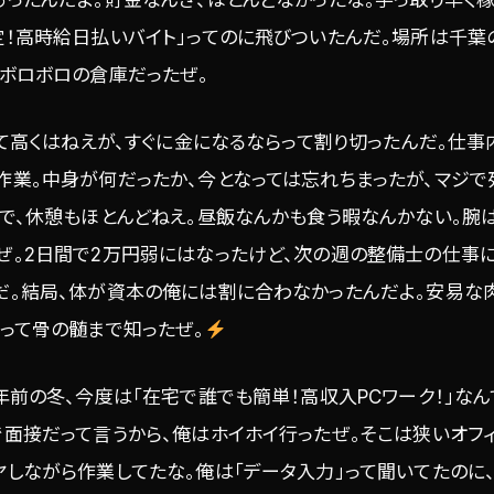
定！高時給日払いバイト」ってのに飛びついたんだ。場所は千
たボロボロの倉庫だったぜ。
して高くはねえが、すぐに金になるならって割り切ったんだ。仕
作業。中身が何だったか、今となっては忘れちまったが、マジで
で、休憩もほとんどねえ。昼飯なんかも食う暇なんかない。腕は
ぜ。2日間で2万円弱にはなったけど、次の週の整備士の仕事に
だ。結局、体が資本の俺には割に合わなかったんだよ。安易な
って骨の髄まで知ったぜ。
年前の冬、今度は「在宅で誰でも簡単！高収入PCワーク！」な
面接だって言うから、俺はホイホイ行ったぜ。そこは狭いオフィ
ヤしながら作業してたな。俺は「データ入力」って聞いてたのに