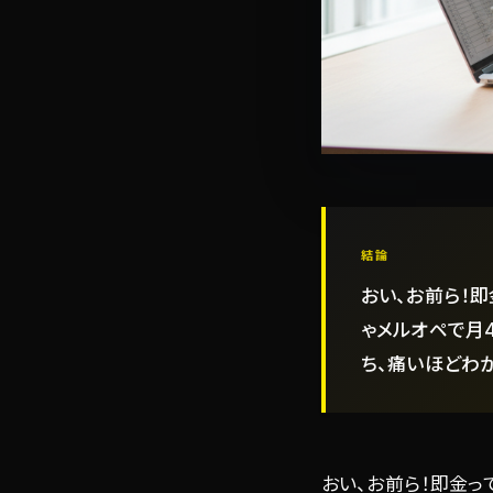
結論
おい、お前ら！
ゃメルオペで月
ち、痛いほどわか
おい、お前ら！即金っ