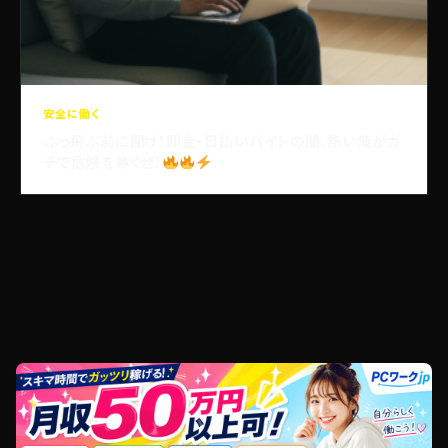
安全に働く
ぶっ飛ぶ前に聞け！即金・日払いバイトの闇、熱い俺がガ
チで危険を暴くぜ！